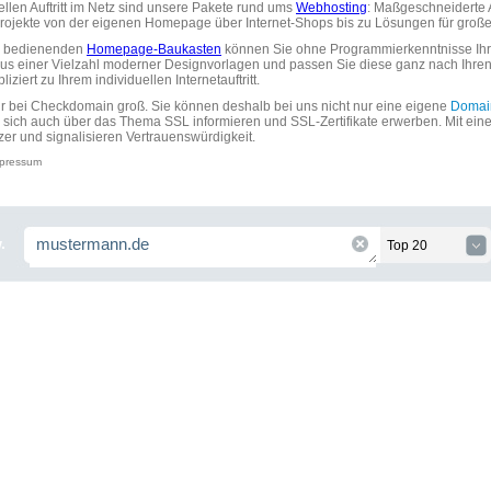
uellen Auftritt im Netz sind unsere Pakete rund ums
Webhosting
: Maßgeschneiderte A
tprojekte von der eigenen Homepage über Internet-Shops bis zu Lösungen für gr
zu bedienenden
Homepage-Baukasten
können Sie ohne Programmierkenntnisse Ihre
aus einer Vielzahl moderner Designvorlagen und passen Sie diese ganz nach Ihre
ziert zu Ihrem individuellen Internetauftritt.
ir bei Checkdomain groß. Sie können deshalb bei uns nicht nur eine eigene
Domai
 sich auch über das Thema SSL informieren und SSL-Zertifikate erwerben. Mit ein
zer und signalisieren Vertrauenswürdigkeit.
pressum
.
Top 20